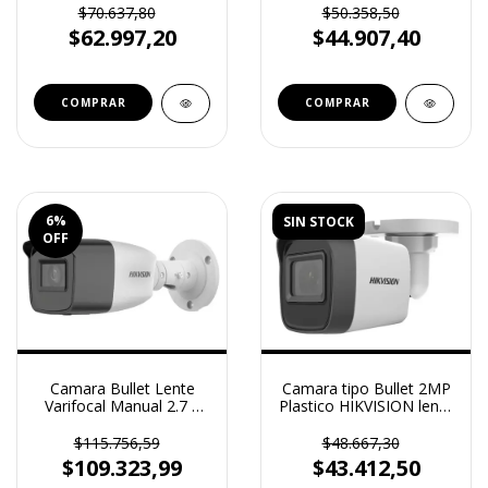
(DS2CE16DOT)
(DS2CE76DOEXM)
$70.637,80
$50.358,50
$62.997,20
$44.907,40
6
%
SIN STOCK
OFF
Camara Bullet Lente
Camara tipo Bullet 2MP
Varifocal Manual 2.7 a
Plastico HIKVISION lente
13.5 mm Full HD
2.8 mm
(DS2CE19DOTVF)
(DS2CE16DOEXP)
$115.756,59
$48.667,30
$109.323,99
$43.412,50