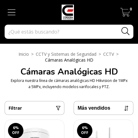
0
Inicio
>
CCTV y Sistemas de Seguridad
>
CCTV
>
Cámaras Analógicas HD
Cámaras Analógicas HD
Explora nuestra línea de cámaras analógicas HD Hikvision de 1MPx
a 5MPx, incluyendo modelos varifocales y PTZ.
Filtrar
6
%
6
%
OFF
OFF