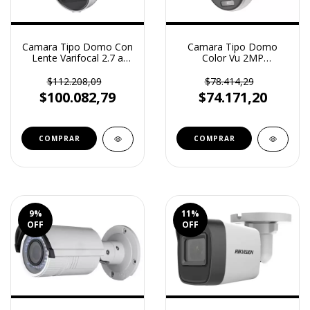
Camara Tipo Domo Con
Camara Tipo Domo
Lente Varifocal 2.7 a
Color Vu 2MP
13.5mm 40mts IR 2MP
HIKVISION lente 2.8 mm
DS2CE79DOTVFIT3F
(DS2CE70DFOTPF)
$112.208,09
$78.414,29
$100.082,79
$74.171,20
9
%
11
%
OFF
OFF