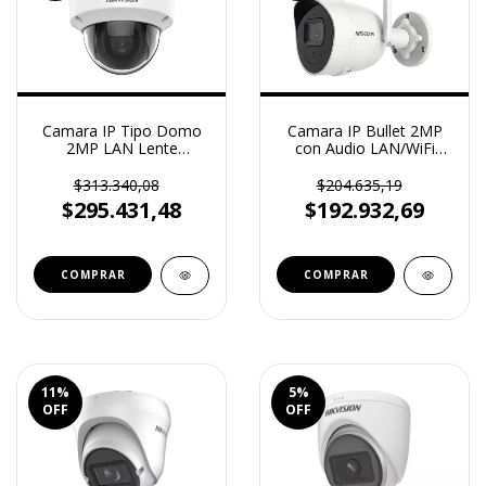
Camara IP Tipo Domo
Camara IP Bullet 2MP
2MP LAN Lente
con Audio LAN/WiFi
Varifocal 2.8mm a 8mm
(solo compatible con
DS2CD1723G1I
DVR) DS2CV2021G2IDW
$313.340,08
$204.635,19
$295.431,48
$192.932,69
11
%
5
%
OFF
OFF