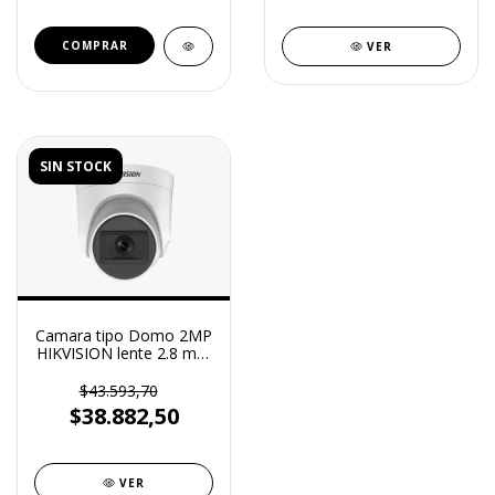
VER
SIN STOCK
Camara tipo Domo 2MP
HIKVISION lente 2.8 mm
(DS2CE76DOEXP)
$43.593,70
$38.882,50
VER