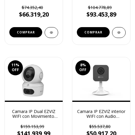
Bidireccional 3MP CS-
2MP CS-H3C
H6C
$74.352,40
$104.778,89
$66.319,20
$93.453,89
11
%
8
%
OFF
OFF
Camara IP Dual EZVIZ
Camara IP EZVIZ interior
WIFI con Movimiento,
WIFI con Audio
Audio Bidireccional 2K
Bidireccional 2MP CS-
CS-H7C
H1C
$159.153,99
$55.537,80
$141.939,99
$50.917,20