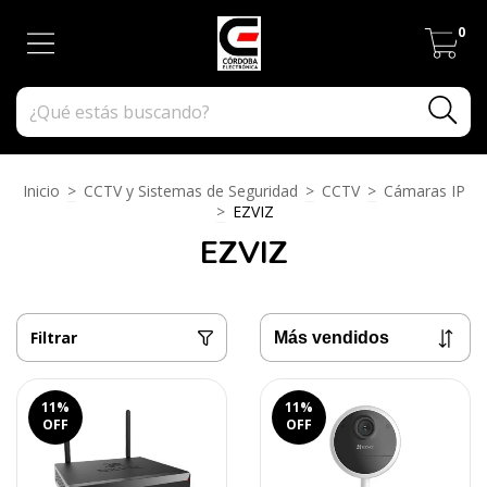
0
Inicio
>
CCTV y Sistemas de Seguridad
>
CCTV
>
Cámaras IP
>
EZVIZ
EZVIZ
Filtrar
11
%
11
%
OFF
OFF