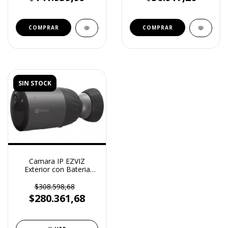
SIN STOCK
Camara IP EZVIZ
Exterior con Bateria
WIFI Audio 2MP CS-
BC1C
$308.598,68
$280.361,68