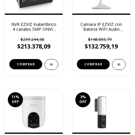
NVR EZVIZ Inalambrico
Camara IP EZVIZ con
4 canales 5MP ONVIF
Bateria WIFI Audio
H265 4W
Bidireccional 2MP CS-
CB1
$239.244,38
$148.855,79
$213.378,09
$132.759,19
11
%
3
%
OFF
OFF