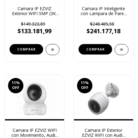
Camara IP EZVIZ
Camara IP Inteligente
Exterior WIFI 5MP (3K)
con Lampara de Pared
con Movimiento, Audio
EZVIZ WIFI Audio, 32GB
Bidireccional CS-H8C
2K CS-LC3
$149.323,89
$248.485,58
$133.181,99
$241.177,18
11
%
11
%
OFF
OFF
Camara IP EZVIZ WIFI
Camara IP Exterior
con Movimiento, Audio
EZVIZ WIFI con Audio