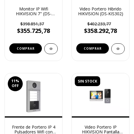
Monitor IP Wifi
Video Portero Hibrido
HIKVISION 7" (DS-
HIKVISION (DS-KIS302)
KH6320WTE)
$398.851,37
$402.233,77
$355.725,78
$358.292,78
11
%
SIN STOCK
OFF
Frente de Portero IP 4
Video Portero IP
Pulsadores Wifi con
HIKVISION Pantalla