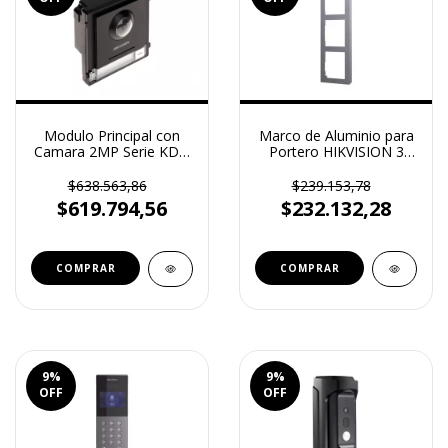
Modulo Principal con
Marco de Aluminio para
Camara 2MP Serie KD 1
Portero HIKVISION 3
Pulsador IP65 DS-
Modulos DS-KD-ACW3
KD8003-IME1
$638.563,86
$239.153,78
$619.794,56
$232.132,28
9
%
9
%
OFF
OFF