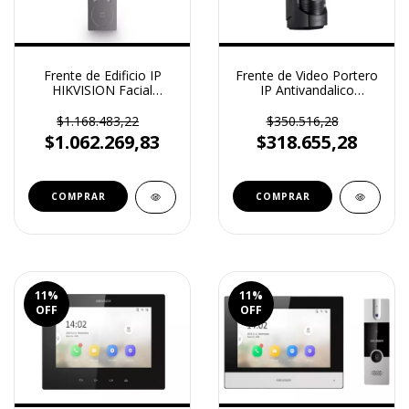
Frente de Edificio IP
Frente de Video Portero
HIKVISION Facial
IP Antivandalico
Tarjeta App
HIKVISION (DS-KB8113-
HIKCONNECT IP65 DS-
IME)
$1.168.483,22
$350.516,28
KD9203E6
$1.062.269,83
$318.655,28
11
%
11
%
OFF
OFF