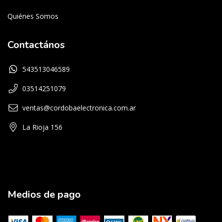
Quiénes Somos
Contactános
543513046589
03514251079
ventas@cordobaelectronica.com.ar
La Rioja 156
Medios de pago