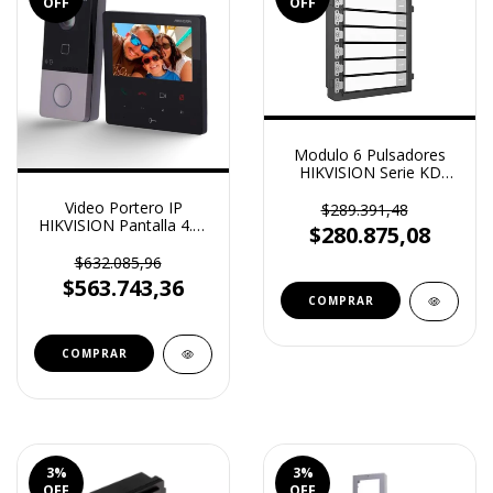
OFF
OFF
Modulo 6 Pulsadores
HIKVISION Serie KD
IP65 DS-KD-KK
Video Portero IP
$289.391,48
HIKVISION Pantalla 4.3"
$280.875,08
(DS-KIS606)
$632.085,96
$563.743,36
3
%
3
%
OFF
OFF