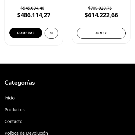
Control de Acceso
Tactil 7" (DS-KIS603)
HIKVISION (DS-
$545.034,46
$709.820,75
KV8413WME)
$486.114,27
$614.222,66
VER
Categorías
Inicio
Productos
Contacto
Política de Devolución