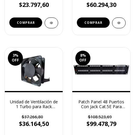
(RV-BT-68)
$23.797,60
$60.294,30
3
%
8
%
OFF
OFF
Unidad de Ventilación de
Patch Panel 48 Puertos
1 Turbo para Rack
Con Jack Cat.5E Para
Murales Reguvolt (RV-
Rack 19" Reguvolt (RV-
COOL-1U)
PP-548)
$37.266,80
$108.523,69
$36.164,50
$99.478,79