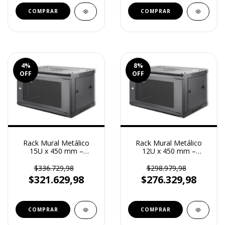
4
%
8
%
OFF
OFF
Rack Mural Metálico
Rack Mural Metálico
15U x 450 mm –
12U x 450 mm –
Reguvolt (RV-M-15U-
Reguvolt (RV-M-12U-
450)
450)
$336.729,98
$298.979,98
$321.629,98
$276.329,98