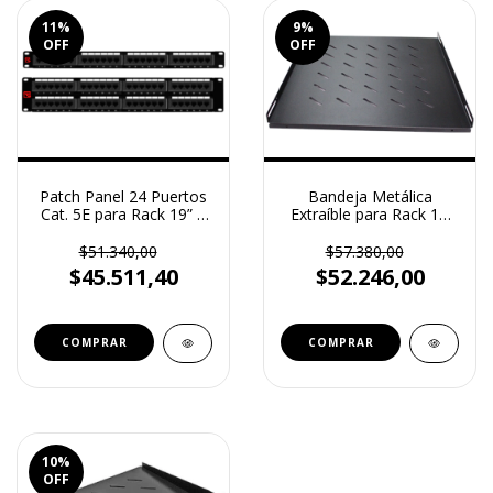
11
%
9
%
OFF
OFF
Patch Panel 24 Puertos
Bandeja Metálica
Cat. 5E para Rack 19” –
Extraíble para Rack 1U
Reguvolt (RV-PP-524)
650 mm – Reguvolt (RV-
E-1U650)
$51.340,00
$57.380,00
$45.511,40
$52.246,00
10
%
OFF