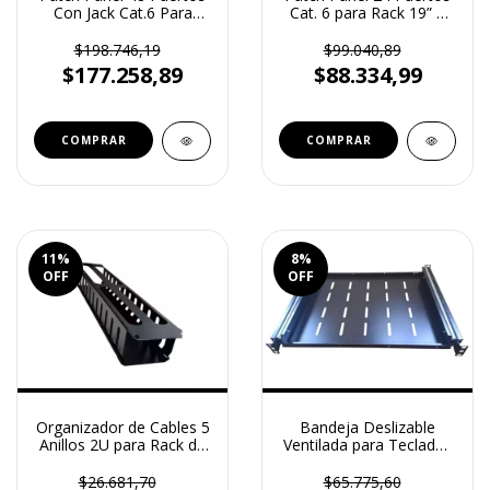
Con Jack Cat.6 Para
Cat. 6 para Rack 19” –
Rack 19" Reguvolt (RV-
Reguvolt (RV-PP-624)
PP-648)
$198.746,19
$99.040,89
$177.258,89
$88.334,99
11
%
8
%
OFF
OFF
Organizador de Cables 5
Bandeja Deslizable
Anillos 2U para Rack de
Ventilada para Teclados
Metal c/Tapa de Metal
para de Rack Pie 1U 600
Reguvolt (RV-O-2U-TAP)
a 800 mm – Reguvolt
$26.681,70
$65.775,60