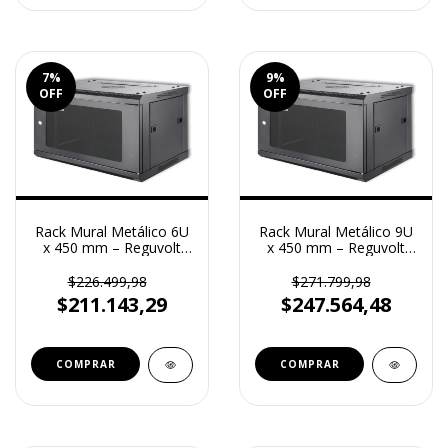
7
%
9
%
OFF
OFF
Rack Mural Metálico 6U
Rack Mural Metálico 9U
x 450 mm – Reguvolt
x 450 mm – Reguvolt
(RV-M-6U-450)
(RV-M-9U-450)
$226.499,98
$271.799,98
$211.143,29
$247.564,48