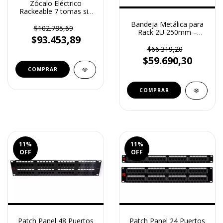
Zócalo Eléctrico
Rackeable 7 tomas sin
Térmica Solmet (SOL-
Bandeja Metálica para
ZEH7)
$102.785,69
Rack 2U 250mm –
$93.453,89
Reguvolt (RV-B-2U350)
$66.319,20
$59.690,30
11
%
11
%
OFF
OFF
Patch Panel 48 Puertos
Patch Panel 24 Puertos