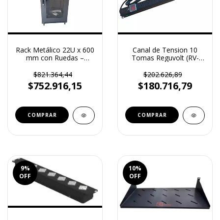
Rack Metálico 22U x 600
Canal de Tension 10
mm con Ruedas –
Tomas Reguvolt (RV-
Reguvolt (RV-R-22U600)
PDU-10U)
$821.364,44
$202.626,89
$752.916,15
$180.716,79
9
%
10
%
OFF
OFF