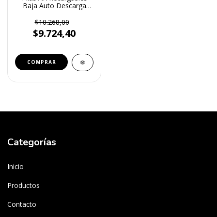
Baja Auto Descarga
2100 mah Blister x 2
Unidades Probattery
$10.268,00
(PRNB/AA2100)
$9.724,40
Categorías
Inicio
Productos
Contacto