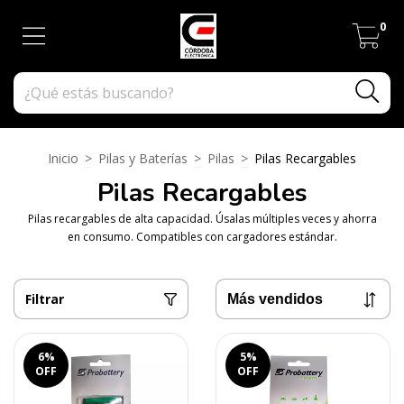
0
Inicio
>
Pilas y Baterías
>
Pilas
>
Pilas Recargables
Pilas Recargables
Pilas recargables de alta capacidad. Úsalas múltiples veces y ahorra
en consumo. Compatibles con cargadores estándar.
Filtrar
6
%
5
%
OFF
OFF