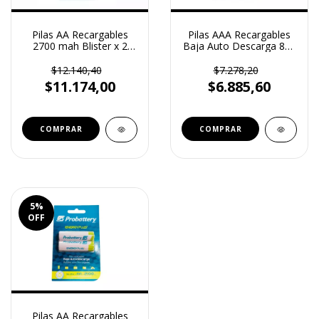
Pilas AA Recargables
Pilas AAA Recargables
2700 mah Blister x 2
Baja Auto Descarga 800
Unidades Probattery
mah Blister x 2
(AA2700)
Unidades Probattery
$12.140,40
$7.278,20
(PRNB/AAA800)
$11.174,00
$6.885,60
5
%
OFF
Pilas AA Recargables