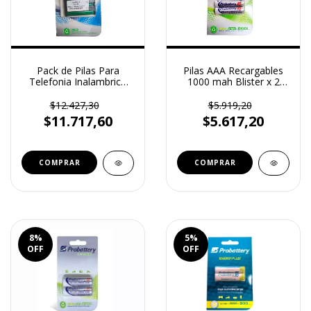
Pack de Pilas Para
Pilas AAA Recargables
Telefonia Inalambrica
1000 mah Blister x 2
3.6 V 650 mah
Unidades Probattery
Probattery (KXA35)
(AAA1000)
$12.427,30
$5.919,20
$11.717,60
$5.617,20
8
%
5
%
OFF
OFF