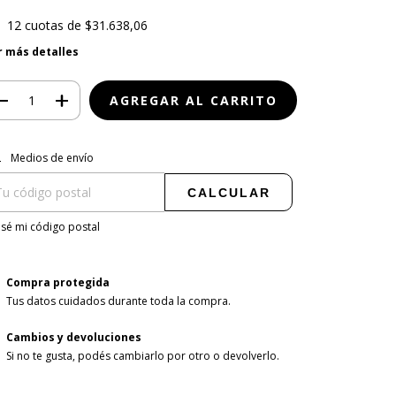
12
cuotas de
$31.638,06
r más detalles
regas para el CP:
CAMBIAR CP
Medios de envío
CALCULAR
sé mi código postal
Compra protegida
Tus datos cuidados durante toda la compra.
Cambios y devoluciones
Si no te gusta, podés cambiarlo por otro o devolverlo.