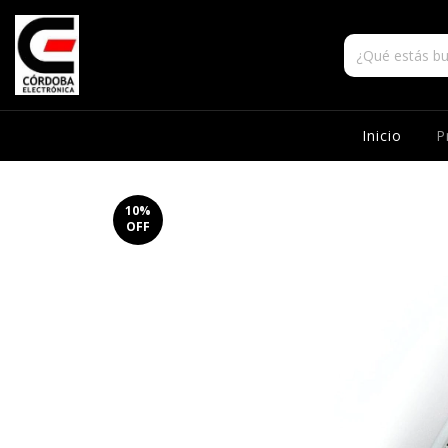
Inicio
P
10
%
OFF