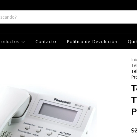
roductos
Contacto
Política de Devolución
Qui
Ini
Te
Te
Pro
T
T
P
$2