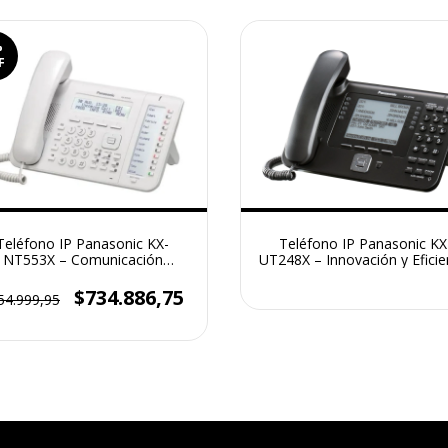
%
F
Teléfono IP Panasonic KX-
Teléfono IP Panasonic KX
NT553X – Comunicación
UT248X – Innovación y Eficie
Avanzada para tu Negocio
para tu Empresa
$734.886,75
54.999,95