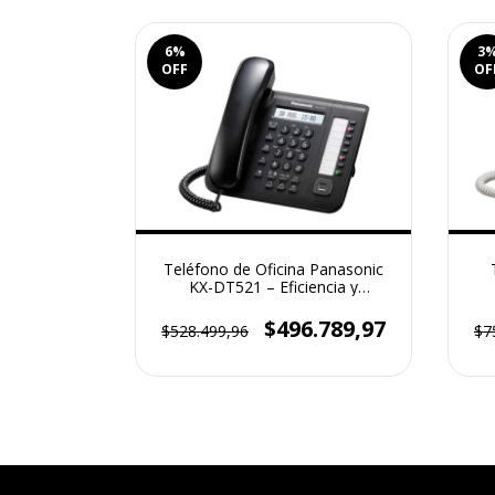
6
%
3
OFF
OF
Teléfono de Oficina Panasonic
KX-DT521 – Eficiencia y
Conectividad Profesional
$496.789,97
$528.499,96
$7