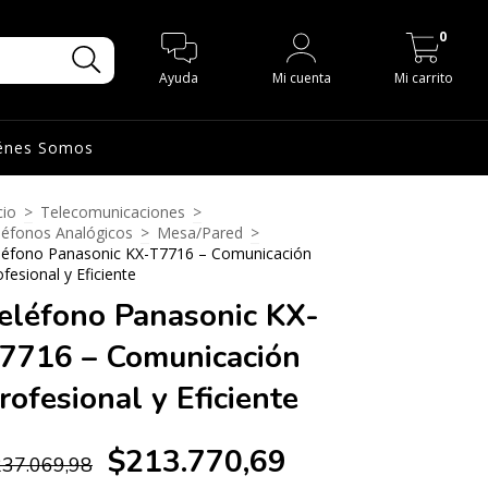
0
Ayuda
Mi cuenta
Mi carrito
énes Somos
cio
>
Telecomunicaciones
>
léfonos Analógicos
>
Mesa/Pared
>
léfono Panasonic KX-T7716 – Comunicación
fesional y Eficiente
eléfono Panasonic KX-
7716 – Comunicación
rofesional y Eficiente
$213.770,69
37.069,98