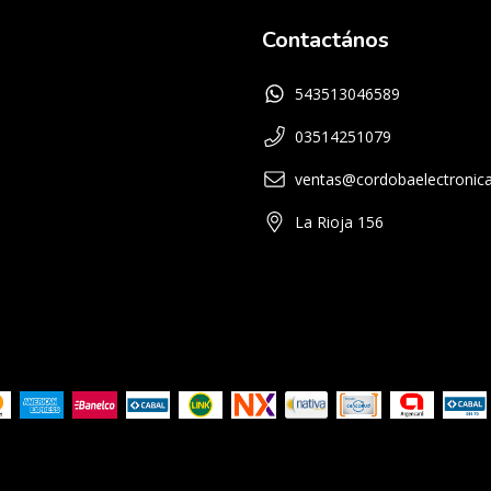
Contactános
543513046589
03514251079
ventas@cordobaelectronica
La Rioja 156