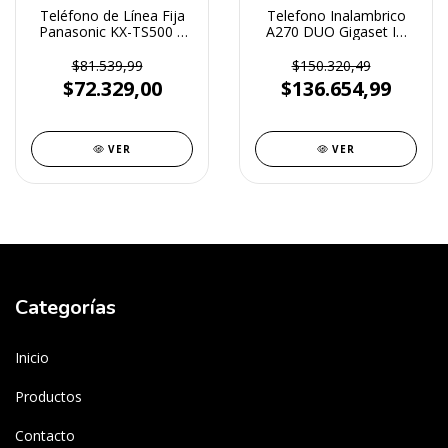
Teléfono de Línea Fija
Telefono Inalambrico
Panasonic KX-TS500 –
A270 DUO Gigaset ID
Simple, Eficiente y
Agenda Altavoz
Confiable
$81.539,99
$150.320,49
$72.329,00
$136.654,99
VER
VER
Categorías
Inicio
Productos
Contacto