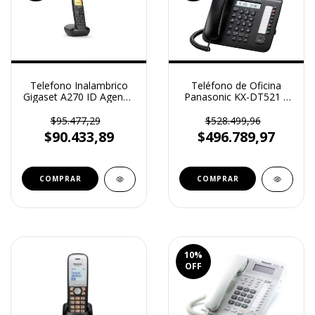
Telefono Inalambrico
Teléfono de Oficina
Gigaset A270 ID Agenda
Panasonic KX-DT521 –
Altavoz
Eficiencia y Conectividad
Profesional
$95.477,29
$528.499,96
$90.433,89
$496.789,97
10
%
OFF