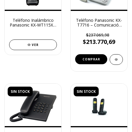
Teléfono Inalámbrico
Teléfono Panasonic KX-
Panasonic KX-WT115X –
T7716 – Comunicación
Conectividad y
Profesional y Eficiente
Flexibilidad para tu
$237.069,98
Oficina
$213.770,69
VER
SIN STOCK
SIN STOCK