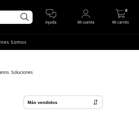
0
Ayuda
Mi cuenta
Mi carrito
énes Somos
rios. Soluciones