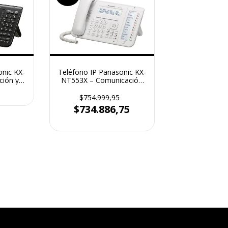
onic KX-
Teléfono IP Panasonic KX-
ción y
NT553X – Comunicación
 Empresa
Avanzada para tu Negocio
$754.999,95
$734.886,75