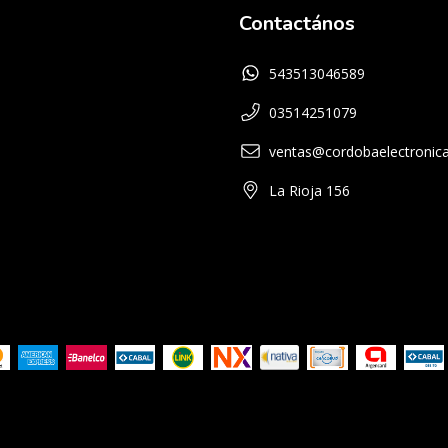
Contactános
543513046589
03514251079
ventas@cordobaelectronica
La Rioja 156